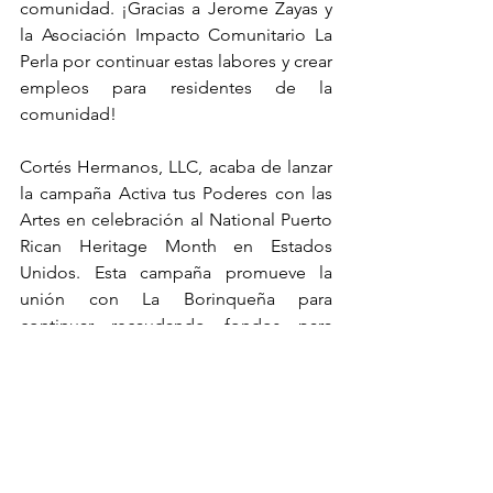
comunidad. ¡Gracias a Jerome Zayas y 
la Asociación Impacto Comunitario La 
Perla por continuar estas labores y crear 
empleos para residentes de la 
comunidad!
Cortés Hermanos, LLC, acaba de lanzar 
la campaña Activa tus Poderes con las 
Artes en celebración al National Puerto 
Rican Heritage Month en Estados 
Unidos. Esta campaña promueve la 
unión con La Borinqueña para 
continuar recaudando fondos para 
nuestros programas educativos en la 
Fundación Cortés y significa un gran 
paso para continuar creando alianzas a 
través de nuestra cultura latina. ¡Bravo!
Queremos felicitar a nuestra Directora 