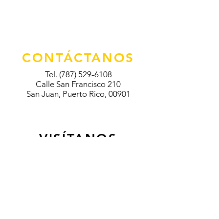
CONTÁCTANOS
Tel.
(787) 529-6108
Calle San Francisco 210
San Juan, Puerto Rico, 00901
VISÍTANOS
Thursday: 11:00AM - 5:00 PM
Saturday: 9:00 AM - 5:00 PM
Sunday: 9:00 AM - 5:00 PM
Política de Privacidad