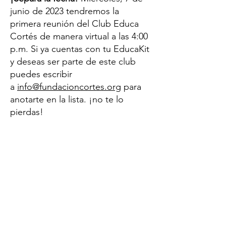
junio de 2023 tendremos la
primera reunión del Club Educa
Cortés de manera virtual a las 4:00
p.m. Si ya cuentas con tu EducaKit
y deseas ser parte de este club
puedes escribir
a
info@fundacioncortes.org
para
anotarte en la lista. ¡no te lo
pierdas!
CONTÁCTANOS
Tel.
(787) 529-6108
Calle San Francisco 210
San Juan, Puerto Rico, 00901