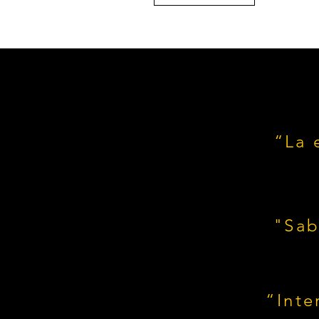
“La 
"Sab
“Inte