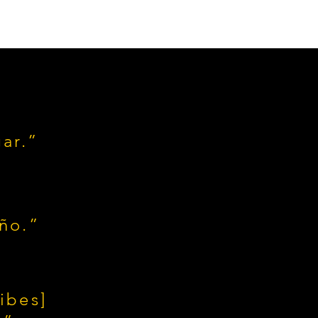
ar.”
ño.”
ibes]